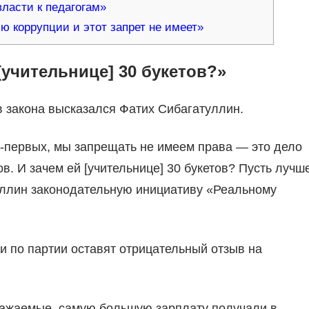
ласти к педагогам»
ию коррупции и этот запрет не имеет»
 [учительнице] 30 букетов?»
в закона высказался Фатих Сибагатуллин.
о-первых, мы запрещать не имеем права — это дело
в. И зачем ей [учительнице] 30 букетов? Пусть лучш
ллин законодательную инициативу «Реальному
ги по партии оставят отрицательный отзыв на
важаемые, самую большую зарплату получали в