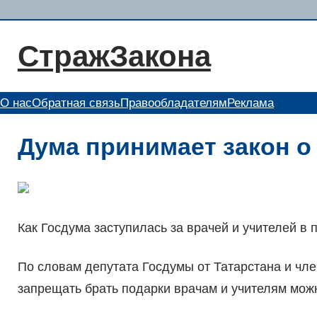
Перейти
к
СтражЗакона
содержимому
О нас
Обратная связь
Правообладателям
Реклама
Дума принимает закон о
Как Госдума заступилась за врачей и учителей в 
По словам депутата Госдумы от Татарстана и чл
запрещать брать подарки врачам и учителям можн