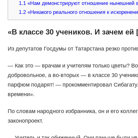
1.1
«Нам демонстрируют отношение нынешней в
1.2
«Никакого реального отношения к искоренен
«В классе 30 учеников. И зачем ей
Из депутатов Госдумы от Татарстана резко проти
— Как это — врачам и учителям только цветы? В
добровольное, а во-вторых — в классе 30 ученико
парфюм подарят! — прокомментировал Сибагату
времени».
По словам народного избранника, он и его колле
законопроект.
— Учитель и так обиженный. Они раньше были у