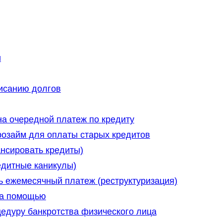
и
писанию долгов
на очередной платеж по кредиту
розайм для оплаты старых кредитов
нсировать кредиты)
едитные каникулы)
ь ежемесячный платеж (реструктуризация)
за помощью
едуру банкротства физического лица