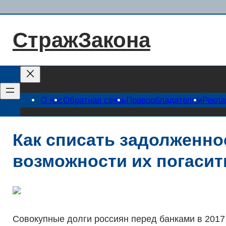
Перейти
к
СтражЗакона
содержимому
О нас
Обратная связь
Правообладателям
Рекл
Как списать задолженнос
возможности их погасит
Совокупные долги россиян перед банками в 2017 