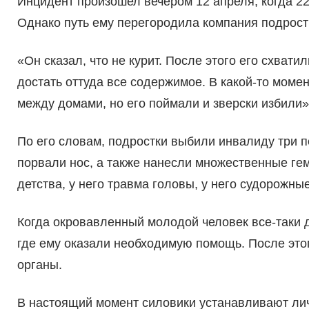
Инцидент произошел вечером 12 апреля, когда 2
Однако путь ему перегородила компания подростк
«Он сказал, что не курит. После этого его схвати
достать оттуда все содержимое. В какой-то моме
между домами, но его поймали и зверски избили»
По его словам, подростки выбили инвалиду три п
порвали нос, а также нанесли множественные гем
детства, у него травма головы, у него судорожн
Когда окровавленный молодой человек все-таки д
где ему оказали необходимую помощь. После это
органы.
В настоящий момент силовики устанавливают лич