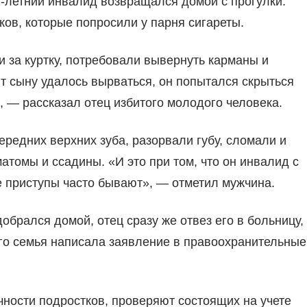
2-летний инвалид возвращался домой с прогулки.
ов, которые попросили у парня сигареты.
ли за куртку, потребовали вывернуть карманы и
нт сыну удалось вырваться, он попытался скрыться
, — рассказал отец избитого молодого человека.
ередних верхних зуба, разорвали губу, сломали и
атомы и ссадины. «И это при том, что он инвалид с
ые приступы часто бывают», — отметил мужчина.
обрался домой, отец сразу же отвез его в больницу,
го семья написала заявление в правоохранительные
ности подростков, проверяют состоящих на учете