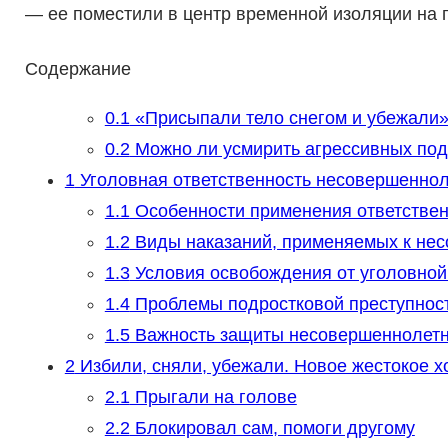
— ее поместили в центр временной изоляции на 
Содержание
0.1
«Присыпали тело снегом и убежали
0.2
Можно ли усмирить агрессивных под
1
Уголовная ответственность несовершеннол
1.1
Особенности применения ответствен
1.2
Виды наказаний, применяемых к не
1.3
Условия освобождения от уголовной
1.4
Проблемы подростковой преступност
1.5
Важность защиты несовершеннолет
2
Избили, сняли, убежали. Новое жестокое х
2.1
Прыгали на голове
2.2
Блокировал сам, помоги другому