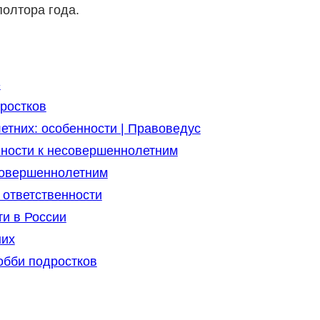
полтора года.
»
ростков
етних: особенности | Правоведус
ности к несовершеннолетним
совершеннолетним
 ответственности
и в России
них
обби подростков