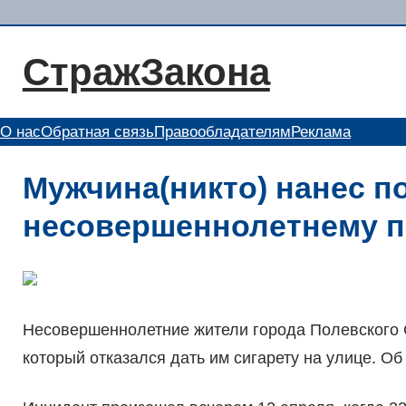
Перейти
к
СтражЗакона
содержимому
О нас
Обратная связь
Правообладателям
Реклама
Мужчина(никто) нанес п
несовершеннолетнему п
Несовершеннолетние жители города Полевского 
который отказался дать им сигарету на улице. Об