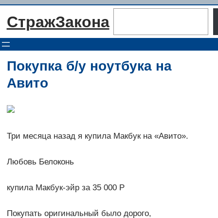
Перейти
Поиск
СтражЗакона
к
содержимому
Покупка б/у ноутбука на
Авито
Три месяца назад я купила Макбук на «Авито».
Любовь Белоконь
купила Макбук-эйр за 35 000 Р
Покупать оригинальный было дорого,