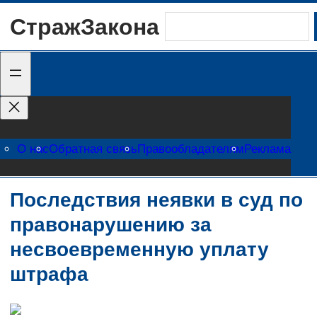
Перейти
СтражЗакона
Поиск
к
содержимому
О нас
Обратная связь
Правообладателям
Реклама
Последствия неявки в суд по
правонарушению за
несвоевременную уплату
штрафа