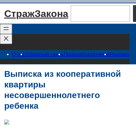
Перейти
Поиск
СтражЗакона
к
содержимому
О нас
Обратная связь
Правообладателям
Реклама
Выписка из кооперативной
квартиры
несовершеннолетнего
ребенка