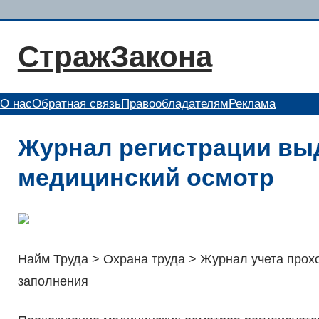
Перейти
к
СтражЗакона
содержимому
О нас
Обратная связь
Правообладателям
Реклама
Журнал регистрации вы
медицинский осмотр
Найм Труда > Охрана труда > Журнал учета прох
заполнения