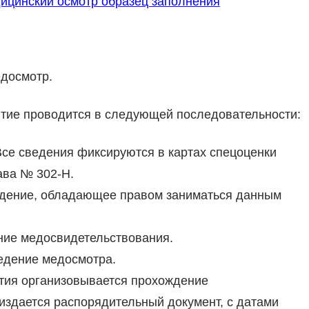
ицинский осмотр образец заполнения
едосмотр.
ятие проводится в следующей последовательности:
се сведения фиксируются в картах спецоценки
ава № 302-Н.
ждение, обладающее правом заниматься данным
ние медосвидетельствования.
едение медосмотра.
тия организовывается прохождение
 издается распорядительный документ, с датами