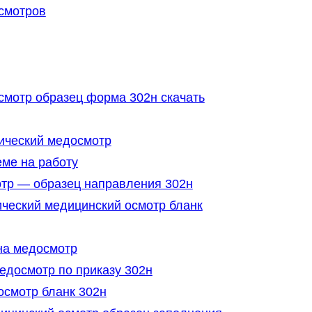
смотров
мотр образец форма 302н скачать
ический медосмотр
ме на работу
отр — образец направления 302н
ческий медицинский осмотр бланк
на медосмотр
досмотр по приказу 302н
смотр бланк 302н