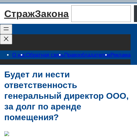
Перейти
Поиск
СтражЗакона
к
содержимому
О нас
Обратная связь
Правообладателям
Реклама
Будет ли нести
ответственность
генеральный директор ООО,
за долг по аренде
помещения?