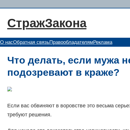
Перейти
к
СтражЗакона
содержимому
О нас
Обратная связь
Правообладателям
Реклама
Что делать, если мужа 
подозревают в краже?
Если вас обвиняют в воровстве это весьма серье
требуют решения.