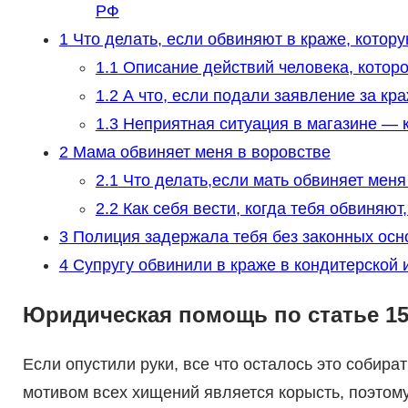
РФ
1
Что делать, если обвиняют в краже, котор
1.1
Описание действий человека, которо
1.2
А что, если подали заявление за кра
1.3
Неприятная ситуация в магазине — к
2
Мама обвиняет меня в воровстве
2.1
Что делать,если мать обвиняет меня
2.2
Как себя вести, когда тебя обвиняют,
3
Полиция задержала тебя без законных осно
4
Супругу обвинили в краже в кондитерской 
Юридическая помощь по статье 15
Если опустили руки, все что осталось это собира
мотивом всех хищений является корысть, поэтом