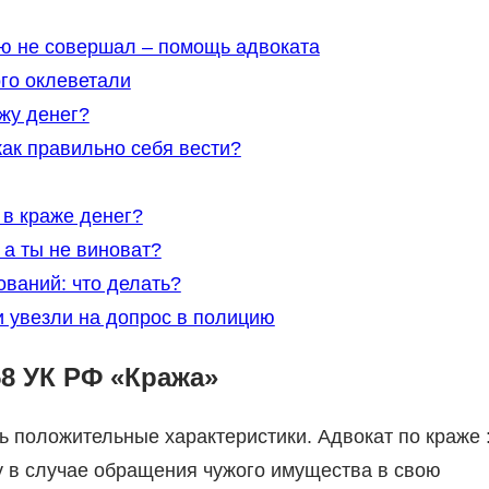
ую не совершал – помощь адвоката
го оклеветали
жу денег?
ак правильно себя вести?
 в краже денег?
 а ты не виноват?
ваний: что делать?
и увезли на допрос в полицию
8 УК РФ «Кража»
ть положительные характеристики. Адвокат по краже 
у в случае обращения чужого имущества в свою