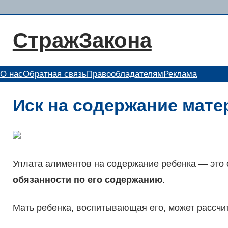
Перейти
к
СтражЗакона
содержимому
О нас
Обратная связь
Правообладателям
Реклама
Иск на содержание матер
Уплата алиментов на содержание ребенка — это 
обязанности по его содержанию
.
Мать ребенка, воспитывающая его, может рассч