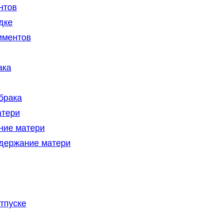
нтов
дке
иментов
ака
брака
атери
ние матери
одержание матери
тпуске