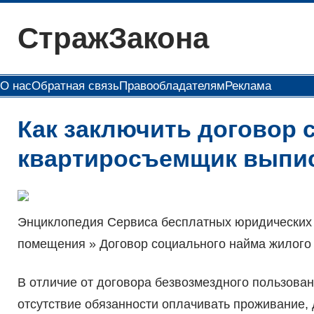
Перейти
СтражЗакона
к
содержимому
О нас
Обратная связь
Правообладателям
Реклама
Как заключить договор 
квартиросъемщик выпис
Энциклопедия Сервиса бесплатных юридических 
помещения » Договор социального найма жилог
В отличие от договора безвозмездного пользован
отсутствие обязанности оплачивать проживание,