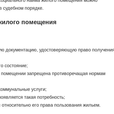
 социального найма жилого помещения можно
 в судебном порядке.
 жилого помещения
ю документацию, удостоверяющую право получени
о состояние;
м помещении запрещена противоречащая нормам
коммунальные услуги;
появляется такая потребность;
 относительно его права пользования жильем.