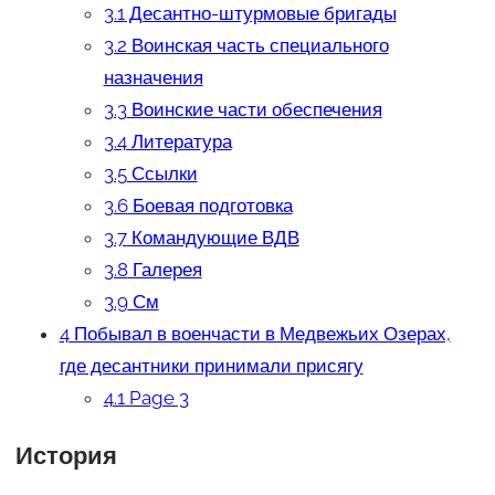
3.1
Десантно-штурмовые бригады
3.2
Воинская часть специального
назначения
3.3
Воинские части обеспечения
3.4
Литература
3.5
Ссылки
3.6
Боевая подготовка
3.7
Командующие ВДВ
3.8
Галерея
3.9
См
4
Побывал в военчасти в Медвежьих Озерах,
где десантники принимали присягу
4.1
Page 3
История