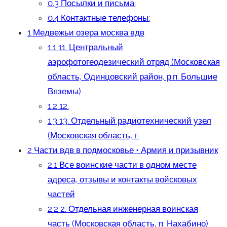
0.3
Посылки и письма:
0.4
Контактные телефоны:
1
Медвежьи озера москва вдв
1.1
11. Центральный
аэрофотогеодезический отряд (Московская
область, Одинцовский район, р.п. Большие
Вяземы)
1.2
12.
1.3
13. Отдельный радиотехнический узел
(Московская область, г.
2
Части вдв в подмосковье • Армия и призывник
2.1
Все воинские части в одном месте
адреса, отзывы и контакты войсковых
частей
2.2
2. Отдельная инженерная воинская
часть (Московская область, п. Нахабино)