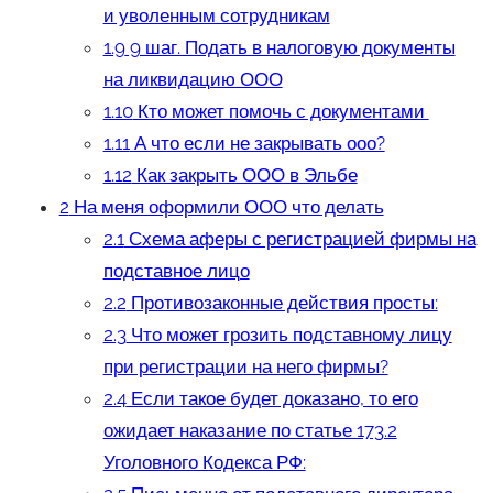
и уволенным сотрудникам
1.9
9 шаг. Подать в налоговую документы
на ликвидацию ООО
1.10
Кто может помочь с документами
1.11
А что если не закрывать ооо?
1.12
Как закрыть ООО в Эльбе
2
На меня оформили ООО что делать
2.1
Схема аферы с регистрацией фирмы на
подставное лицо
2.2
Противозаконные действия просты:
2.3
Что может грозить подставному лицу
при регистрации на него фирмы?
2.4
Если такое будет доказано, то его
ожидает наказание по статье 173.2
Уголовного Кодекса РФ: