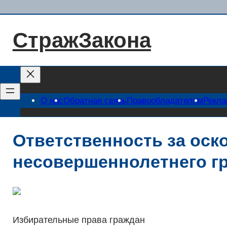
Перейти
к
СтражЗакона
содержимому
О нас
Обратная связь
Правообладателям
Рекл
Ответственность за оск
несовершеннолетнего г
Избирательные права граждан