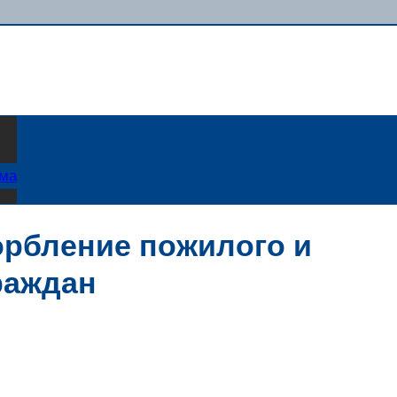
ама
орбление пожилого и
раждан