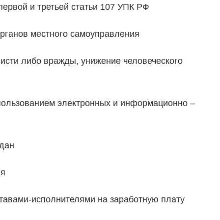
первой и третьей статьи 107 УПК РФ
рганов местного самоуправления
висти либо вражды, унижение человеческого
спользованием электронных и информационно –
ждан
ия
тавами-исполнителями на заработную плату