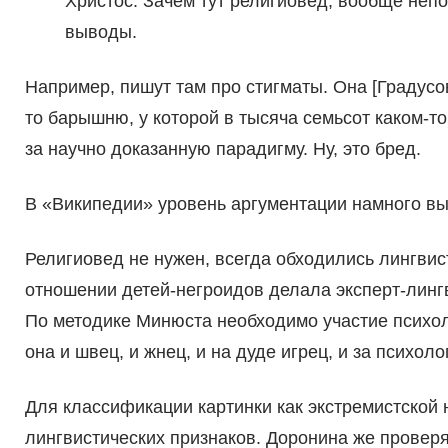
Христос. Зачем тут религиовед, вообще непо
выводы.
Например, пишут там про стигматы. Она [Градусов
то барышню, у которой в тысяча семьсот каком-то
за научно доказанную парадигму. Ну, это бред.
В «Википедии» уровень аргументации намного выш
Религиовед не нужен, всегда обходились лингвист
отношении детей-негроидов делала эксперт-линг
По методике Минюста необходимо участие психоло
она и швец, и жнец, и на дуде игрец, и за психол
Для классификации картинки как экстремистской 
лингвистических признаков. Доронина же проверя