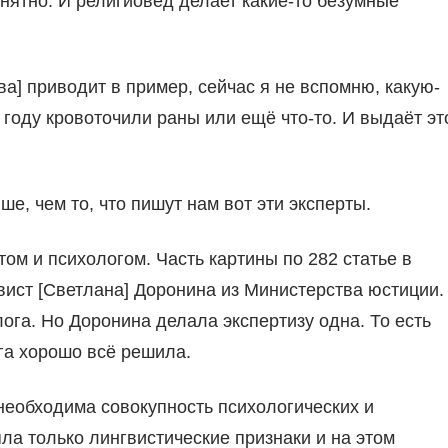
нятно. И религиовед делает какие-то безумные
а] приводит в пример, сейчас я не вспомню, какую-
 году кровоточили раны или ещё что-то. И выдаёт эт
е, чем то, что пишут нам вот эти эксперты.
ом и психологом. Часть картины по 282 статье в
вист [Cветлана] Доронина из Министерства юстиции.
га. Но Доронина делала экспертизу одна. То есть
ога хорошо всё решила.
необходима совокупность психологических и
ла только лингвистические признаки и на этом