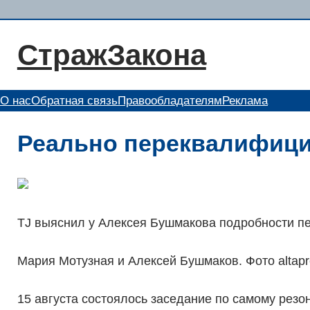
Перейти
к
СтражЗакона
содержимому
О нас
Обратная связь
Правообладателям
Реклама
Реально переквалифици
TJ выяснил у Алексея Бушмакова подробности п
Мария Мотузная и Алексей Бушмаков. Фото altapr
15 августа состоялось заседание по самому резо