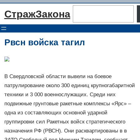
Перейти
Поиск
СтражЗакона
к
содержимому
Рвсн войска тагил
В Свердловской области вывели на боевое
патрулирование около 300 единиц крупногабаритной
техники и 3 000 военнослужащих. Среди них
подвижные грунтовые ракетные комплексы «Ярс» –
одна из составляющих основной ударной
группировки сил Ракетных войск стратегического
назначения РФ (РВСН). Они расквартированы в в
ЗАТО Свободный под Нижним Тагилом, сообщает