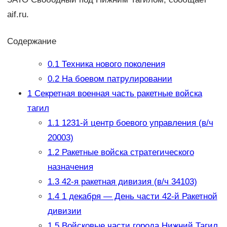
aif.ru.
Содержание
0.1
Техника нового поколения
0.2
На боевом патрулировании
1
Секретная военная часть ракетные войска
тагил
1.1
1231-й центр боевого управления (в/ч
20003)
1.2
Ракетные войска стратегического
назначения
1.3
42-я ракетная дивизия (в/ч 34103)
1.4
1 декабря — День части 42-й Ракетной
дивизии
1.5
Войсковые части города Нижний Тагил