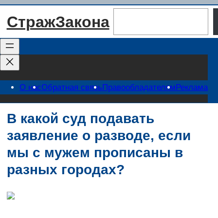
Перейти
Поиск
СтражЗакона
к
содержимому
О нас
Обратная связь
Правообладателям
Реклама
В какой суд подавать
заявление о разводе, если
мы с мужем прописаны в
разных городах?