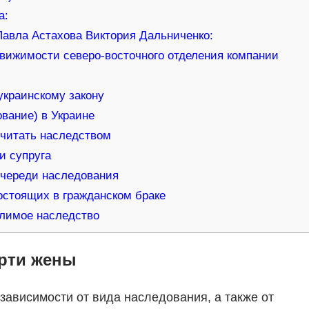
а:
Павла Астахова Виктория Дальниченко:
движимости северо-восточного отделения компании
украинскому закону
вание) в Украине
считать наследством
и супруга
очереди наследования
остоящих в гражданском браке
елимое наследство
ерти жены
зависимости от вида наследования, а также от