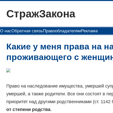
Перейти
СтражЗакона
к
содержимому
О нас
Обратная связь
Правообладателям
Реклама
Какие у меня права на н
проживающего с женщин
Право на наследование имущества, умершей супру
умершей, а также родители. Все они состоят в пе
приоритет над другими родственниками (ст. 1142
от степени родства
.