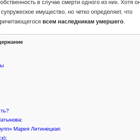
обственность в случае смерти одного из них. Хотя о
 супружеское имущество, но четко определяет, что
 причитающегося
всем наследникам умершего
.
держание
ны
сть?
Латынова:
упп» Мария Литинецкая:
к):