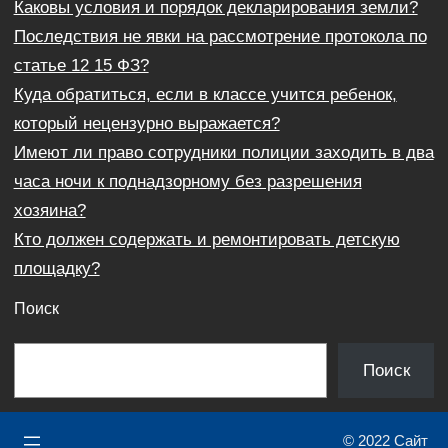
Каковы условия и порядок декларирования земли?
Последствия не явки на рассмотрение протокола по
статье 12 15 ФЗ?
Куда обратиться, если в классе учится ребенок,
который нецензурно выражается?
Имеют ли право сотрудники полиции заходить в два
часа ночи к поднадзорному без разрешения
хозяина?
Кто должен содержать и ремонтировать детскую
площадку?
Поиск
П
Поиск
о
и
© 2022 Сайт
с