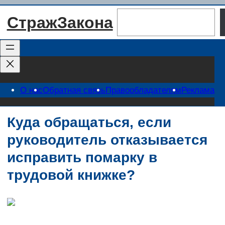
Перейти
Поиск
СтражЗакона
к
содержимому
О нас
Обратная связь
Правообладателям
Реклама
Куда обращаться, если
руководитель отказывается
исправить помарку в
трудовой книжке?