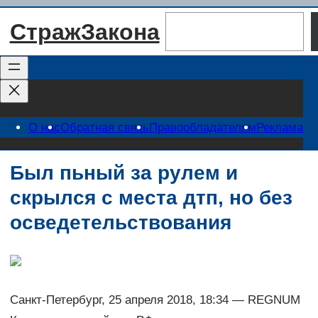
Перейти
Поиск
СтражЗакона
к
содержимому
О нас
Обратная связь
Правообладателям
Реклама
Был пьный за рулем и
скрылся с места дтп, но без
осведетельствования
Санкт-Петербург, 25 апреля 2018, 18:34 — REGNUM