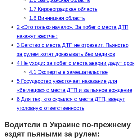
1.6
Запорожская область
1.7
Кировоградская область
1.8
Винницкая область
2
«Это только начало». За побег с места ДТП
накажут жестче :
3
Бегство с места ДТП не отрезвит. Пьянство
за рулем хотят доказывать без медиков
4
Не уходи: за побег с места аварии дадут срок
4.1
Эксперты в замешательстве
5
Государство ужесточает наказание для
«беглецов» с места ДТП и за пьяное вождение
6
Для тех, кто скрылся с места ДТП, введут
уголовную ответственность
Водители в Украине по-прежнему
ездят пьяными за рулем: