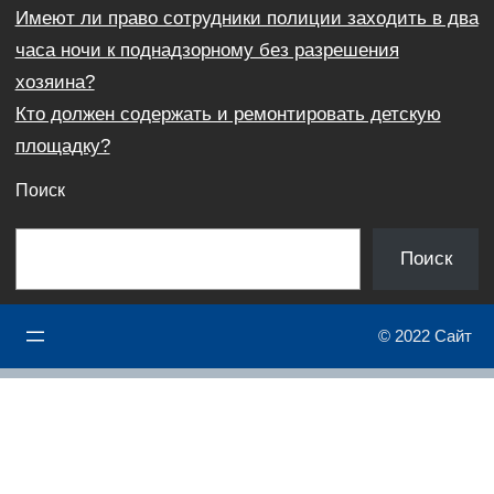
Имеют ли право сотрудники полиции заходить в два
часа ночи к поднадзорному без разрешения
хозяина?
Кто должен содержать и ремонтировать детскую
площадку?
Поиск
П
Поиск
о
и
© 2022 Сайт
с
к