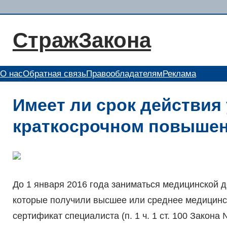
Перейти
к
СтражЗакона
содержимому
О нас
Обратная связь
Правообладателям
Реклама
Имеет ли срок действия
краткосрочном повыше
До 1 января 2016 года заниматься медицинской д
которые получили высшее или среднее медицинск
сертификат специалиста (п. 1 ч. 1 ст. 100 Закона