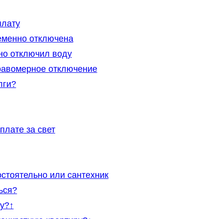
плату
ременно отключена
но отключил воду
равомерное отключение
лги?
плате за свет
стоятельно или сантехник
ься?
ду?↑