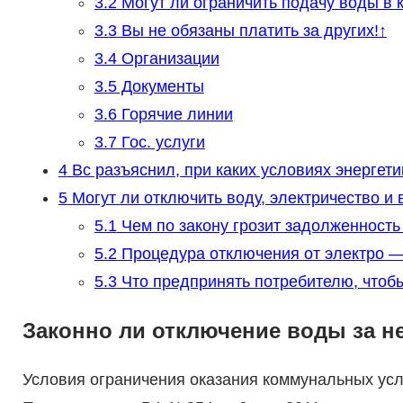
3.2
Могут ли ограничить подачу воды в 
3.3
Вы не обязаны платить за других!↑
3.4
Организации
3.5
Документы
3.6
Горячие линии
3.7
Гос. услуги
4
Вс разъяснил, при каких условиях энергети
5
Могут ли отключить воду, электричество и
5.1
Чем по закону грозит задолженность 
5.2
Процедура отключения от электро —
5.3
Что предпринять потребителю, чтоб
Законно ли отключение воды за н
Условия ограничения оказания коммунальных ус