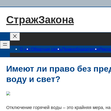
Перейти
к
СтражЗакона
содержимому
О нас
Обратная связь
Правообладателям
Рекл
Имеют ли право без пр
воду и свет?
Отключение горячей воды – это крайняя мера, на