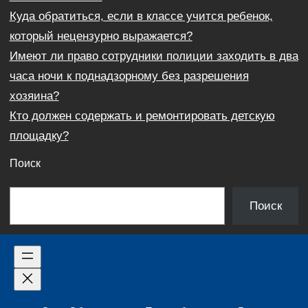
Куда обратиться, если в классе учится ребенок,
который нецензурно выражается?
Имеют ли право сотрудники полиции заходить в два
часа ночи к поднадзорному без разрешения
хозяина?
Кто должен содержать и ремонтировать детскую
площадку?
Поиск
П
Поиск
о
и
с
к