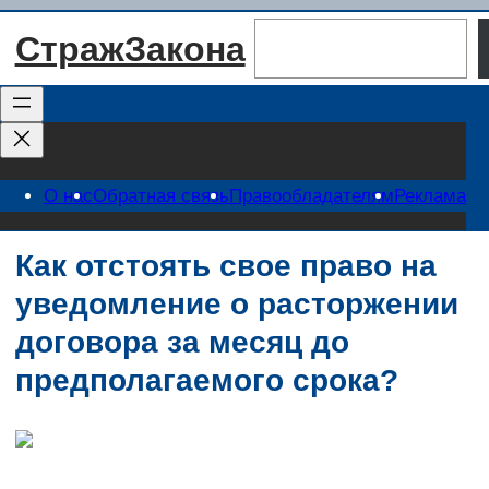
Перейти
Поиск
СтражЗакона
к
содержимому
О нас
Обратная связь
Правообладателям
Реклама
Как отстоять свое право на
уведомление о расторжении
договора за месяц до
предполагаемого срока?