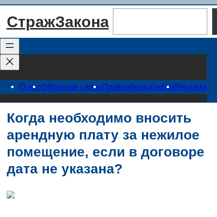
Перейти
Поиск
СтражЗакона
к
содержимому
О нас
Обратная связь
Правообладателям
Реклама
Когда необходимо вносить
арендную плату за нежилое
помещение, если в договоре
дата не указана?