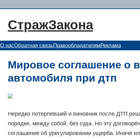
Перейти
к
СтражЗакона
содержимому
О нас
Обратная связь
Правообладателям
Реклама
Мировое соглашение о 
автомобиля при дтп
Нередко потерпевший и виновник после ДТП реш
порядке, между собой, без суда. Но эту договор
соглашение об урегулировании ущерба. Иначе ил