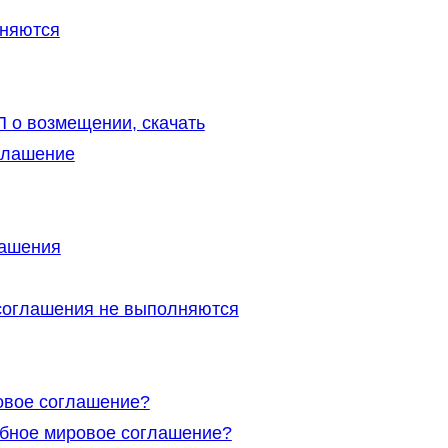
лняются
 о возмещении, скачать
глашение
лашения
 соглашения не выполняются
овое соглашение?
ебное мировое соглашение?