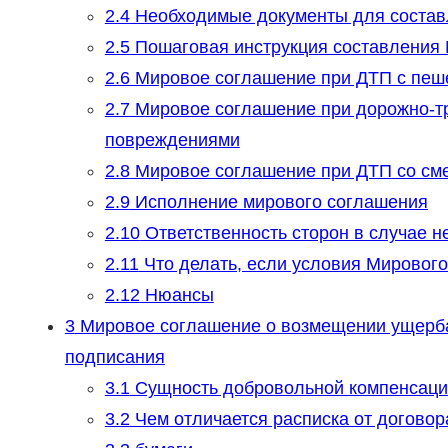
2.4
Необходимые документы для состав
2.5
Пошаговая инструкция составления
2.6
Мировое соглашение при ДТП с пеш
2.7
Мировое соглашение при дорожно-т
повреждениями
2.8
Мировое соглашение при ДТП со см
2.9
Исполнение мирового соглашения
2.10
Ответственность сторон в случае 
2.11
Что делать, если условия Мировог
2.12
Нюансы
3
Мировое соглашение о возмещении ущерба 
подписания
3.1
Сущность добровольной компенсаци
3.2
Чем отличается расписка от договор