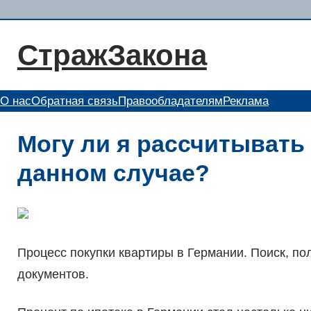
Перейти
к
СтражЗакона
содержимому
О нас
Обратная связь
Правообладателям
Реклама
Могу ли я рассчитывать
данном случае?
Процесс покупки квартиры в Германии. Поиск, по
документов.