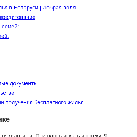
лья в Беларуси | Добрая воля
 кредитование
 семей:
ей:
мые документы
ьстве
ии получения бесплатного жилья
нке
ти квартиры. Пришлось искать ипотеку. Я