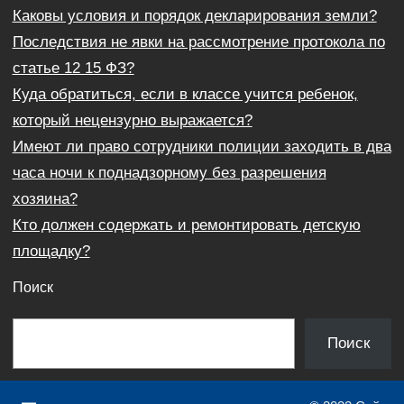
Каковы условия и порядок декларирования земли?
Последствия не явки на рассмотрение протокола по
статье 12 15 ФЗ?
Куда обратиться, если в классе учится ребенок,
который нецензурно выражается?
Имеют ли право сотрудники полиции заходить в два
часа ночи к поднадзорному без разрешения
хозяина?
Кто должен содержать и ремонтировать детскую
площадку?
Поиск
П
Поиск
о
и