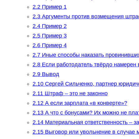
2.2
Пример 1
2.3
Аргументы против возмещения штра
2.4
Пример 2
2.5
Пример 3
2.6
Пример 4
2.7
Иные способы наказать провинивших
2.8
Если работодатель твёрдо намерен 
2.9
Вывод
2.10
Сергей Сильченко, партнер юридич
2.11
Штраф – это не законно
2.12
А если зарплата «в конверте»?
2.13
А что с бонусами? Их можно не пла
2.14
Материальная ответственность – з
2.15
Выговор или увольнение в случае 