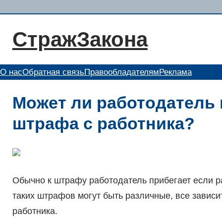
Перейти
к
СтражЗакона
содержимому
О нас
Обратная связь
Правообладателям
Реклама
Может ли работодатель 
штрафа с работника?
Обычно к штрафу работодатель прибегает если 
таких штрафов могут быть различные, все зависи
работника.