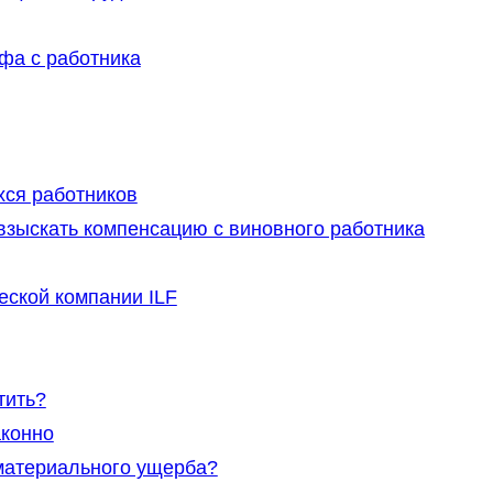
фа с работника
ся работников
взыскать компенсацию с виновного работника
еской компании ILF
тить?
аконно
материального ущерба?