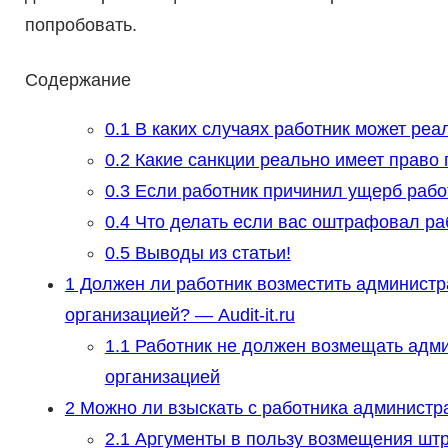
попробовать.
Содержание
0.1
В каких случаях работник может реа
0.2
Какие санкции реально имеет право 
0.3
Если работник причинил ущерб раб
0.4
Что делать если вас оштрафовал ра
0.5
Выводы из статьи!
1
Должен ли работник возместить администр
организацией? — Audit-it.ru
1.1
Работник не должен возмещать адми
организацией
2
Можно ли взыскать с работника админист
2.1
Аргументы в пользу возмещения штр