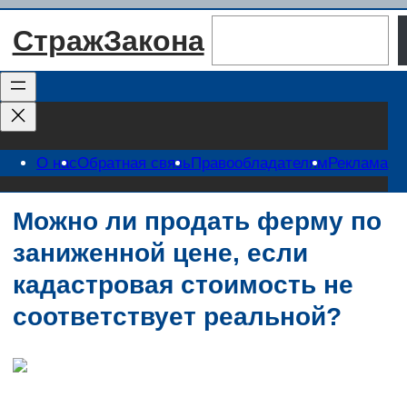
Перейти
Поиск
СтражЗакона
к
содержимому
О нас
Обратная связь
Правообладателям
Реклама
Можно ли продать ферму по
заниженной цене, если
кадастровая стоимость не
соответствует реальной?