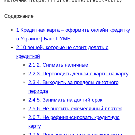
https://forte.bank/credit-card/
Источник:
Содержание
1
Кредитная карта – оформить онлайн кредитку
в Украине | Банк ПУМБ
2
10 вещей, которые не стоит делать с
кредиткой
2.1
2. Снимать наличные
2.2
3. Переводить деньги с карты на карту
2.3
4. Выходить за пределы льготного
периода
2.4
5. Занимать на долгий срок
2.5
6. Не вносить ежемесячный платёж
2.6
7. Не рефинансировать кредитную
карту
2.7
8. Пользоваться сразу несколькими