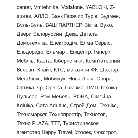
center, Vmtehnika, Vodafone, YABLOKi, Z-
stores, АЛЛО, Банк Гарячих Турів, Будмен,
Буль-Буль, ВАШ ПАРТНЕР, Віста, Вухо,
Двери Белоруссии, Дека, Деталь,
Домотехніка, Електродім, Елма Сервіс,
Ельдорадо, Ельмарт, Епіцентр, Імперія
Меблів, Каста, Кібернетики, Комп’ютерний
Всесвіт, Крайт, КТС, магазини ФК Шахтар,
МегаЛюкс, Мобижук, Нова Лінія, Опора,
Оптика Зір, Орбіта, Плазма, ПМП Техніка,
Пульсар, Рем-Мебель, РОНА, Сімейна
Клініка, Сота Альянс, Строй Дом, Технікс,
Техномаркет, Технопростір, Технотоп,
Техно PLAZA, ТТТ, Туристическое
агентство Happy Travel, Уголек, Фокстрот,