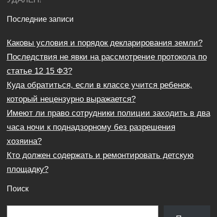
Последние записи
Каковы условия и порядок декларирования земли?
Последствия не явки на рассмотрение протокола по
статье 12 15 ФЗ?
Куда обратиться, если в классе учится ребенок,
который нецензурно выражается?
Имеют ли право сотрудники полиции заходить в два
часа ночи к поднадзорному без разрешения
хозяина?
Кто должен содержать и ремонтировать детскую
площадку?
Поиск
П