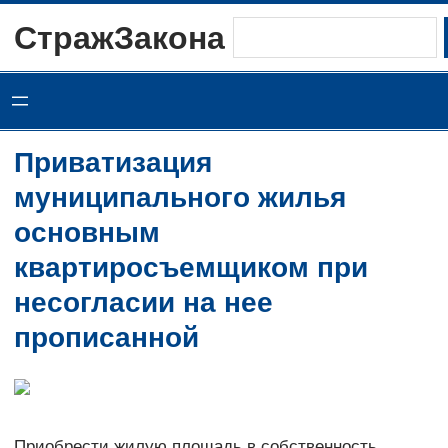
Перейти
СтражЗакона
Поиск
к
содержимому
Приватизация
муниципального жилья
основным
квартиросъемщиком при
несогласии на нее
прописанной
Приобрести жилую площадь в собственность