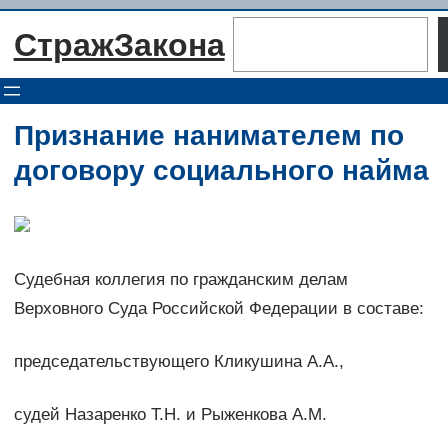
Перейти
Поиск
СтражЗакона
к
содержимому
Признание нанимателем по
договору социального найма
Судебная коллегия по гражданским делам
Верховного Суда Российской Федерации в составе:
председательствующего Кликушина А.А.,
судей Назаренко Т.Н. и Рыженкова А.М.