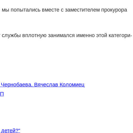
се мы попытались вместе с заместите­лем прокурора
у службы вплотную занимался именно этой категори­
 Чернобаева. Вячеслав Коломиец
ОП
 детей?”