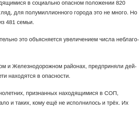
дящимися в социально опасном положе­нии 820
ляд, для полумиллионного горо­да это не много. Но
из 481 семьи.
ательно это объясняет­ся увеличением числа неблаго­
ском и Железнодорожном районах, предприняли дей­
ти находятся в опасности.
нолетних, при­знанных находящимися в СОП,
мало и таких, кому ещё не исполнилось и трёх. Их