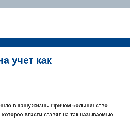
а учет как
ошло в нашу жизнь. Причём большинство
которое вла­сти ставят на так на­зываемые