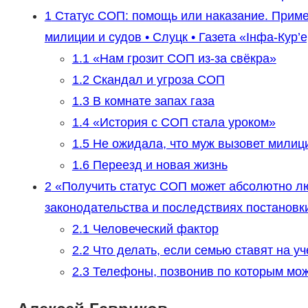
1
Статус СОП: помощь или наказание. Пример
милиции и судов • Слуцк • Газета «Інфа-Кур’
1.1
«Нам грозит СОП из-за свёкра»
1.2
Скандал и угроза СОП
1.3
В комнате запах газа
1.4
«История с СОП стала уроком»
1.5
Не ожидала, что муж вызовет милиц
1.6
Переезд и новая жизнь
2
«Получить статус СОП может абсолютно л
законодательства и последствиях постановки
2.1
Человеческий фактор
2.2
Что делать, если семью ставят на у
2.3
Телефоны, позвонив по которым мож