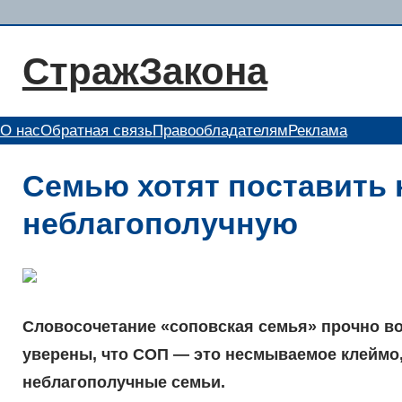
Перейти
к
СтражЗакона
содержимому
О нас
Обратная связь
Правообладателям
Реклама
Семью хотят поставить н
неблагополучную
Словосочетание «соповская семья» прочно в
уверены, что СОП — это несмываемое клеймо, 
неблаго­получные семьи.