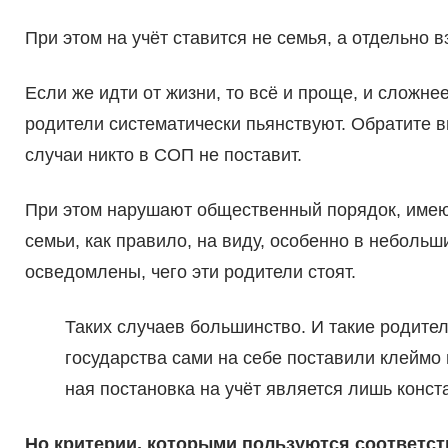
При этом на учёт ставится не семья, а отдельно в
Если же идти от жизни, то всё и проще, и сложн
родители систе­матически пьянствуют. Обрати­те
слу­чаи никто в СОП не поставит.
При этом нарушают обществен­ный порядок, имеют 
семьи, как правило, на виду, особенно в небольш
осведом­лены, чего эти родители стоят.
Таких случаев большинство. И такие родите
государства сами на себе поста­вили клеймо
ная постановка на учёт являет­ся лишь конс
Но критерии, которыми пользуются соответс