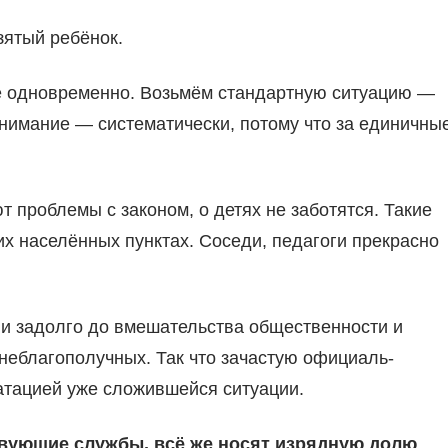
зятый ребёнок.
ее одновре­менно. Возьмём стандартную ситуацию —
 внимание — систематически, потому что за единичны
проблемы с законом, о детях не заботят­ся. Такие
их населённых пунктах. Соседи, педагоги прекрасно
ли задолго до вме­шательства общественности и
 неблагополучных. Так что зачастую официаль­
татацией уже сло­жившейся ситуации.
твующие службы, всё же носят изрядную долю