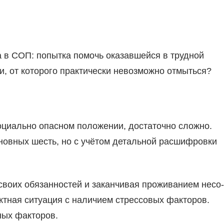
а в СОП: попытка помочь оказав­шейся в трудной
, от которого практи­чески невозможно отмыться?
соци­ально опасном положении, достаточно сложно.
новных шесть, но с учётом детальной расшифров­ки
своих обязанностей и заканчивая проживанием несо­
тная ситу­ация с наличием стрессовых факторов.
ных факторов.