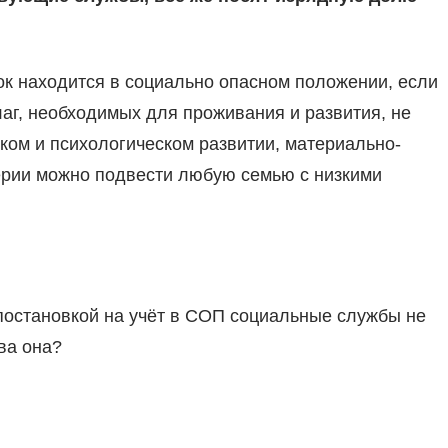
нок находится в социально опасном положе­нии, если
г, необходимых для проживания и развития, не
ском и психологическом раз­витии, материально-
ерии можно под­вести любую семью с низкими
поста­новкой на учёт в СОП соци­альные службы не
ова она?