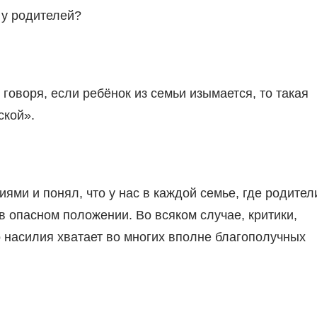
у роди­телей?
гово­ря, если ребёнок из семьи изы­мается, то такая
ской».
ями и понял, что у нас в каждой семье, где родител
в опасном положе­нии. Во всяком случае, кри­тики,
о наси­лия хватает во многих вполне благополучных