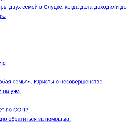
ы двух семей в Слуцке, когда дела доходили до
ер»
ию
юбая семья». Юристы о несовершенстве
 на учет
чет по СОП?
но обратиться за помощью: