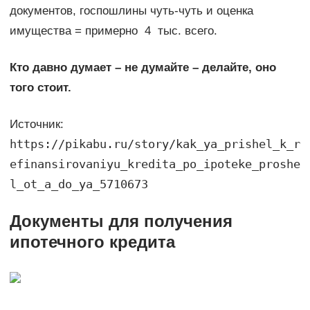
документов, госпошлины чуть-чуть и оценка
имущества = примерно 4 тыс. всего.
Кто давно думает – не думайте – делайте, оно
того стоит.
Источник:
https://pikabu.ru/story/kak_ya_prishel_k_r
efinansirovaniyu_kredita_po_ipoteke_proshe
l_ot_a_do_ya_5710673
Документы для получения
ипотечного кредита