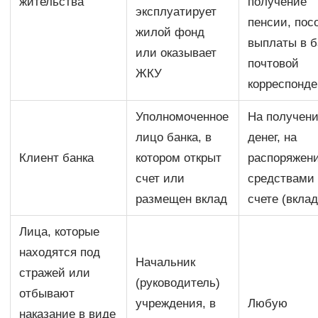
жительства
получение
эксплуатирует
пенсии, пос
жилой фонд
выплаты в б
или оказывает
почтовой
ЖКУ
корреспонд
Уполномоченное
На получен
лицо банка, в
денег, на
Клиент банка
котором открыт
распоряжен
счет или
средствами
размещен вклад
счете (вклад
Лица, которые
находятся под
Начальник
стражей или
(руководитель)
отбывают
учреждения, в
Любую
наказание в виде