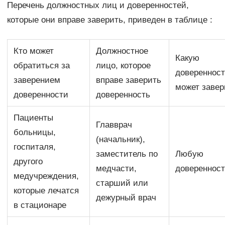
Перечень должностных лиц и доверенностей,
которые они вправе заверить, приведен в таблице :
Кто может
Должностное
Какую
обратиться за
лицо, которое
довереннос
заверением
вправе заверить
может завер
доверенности
доверенность
Пациенты
Главврач
больницы,
(начальник),
госпиталя,
заместитель по
Любую
другого
медчасти,
довереннос
медучреждения,
старший или
которые лечатся
дежурный врач
в стационаре