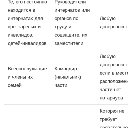
Те, кто постоянно
Руководители
находится в
интернатов или
интернатах для
органов по
Любую
престарелых и
труду и
довереннос
инвалидов,
соцзащите, их
детей-инвалидов
заместители
Любую
доверенност
Военнослужащие
Командир
если в мест
и члены их
(начальник)
расположен
семей
части
части нет
нотариуса
Которая не
требует
обязательно